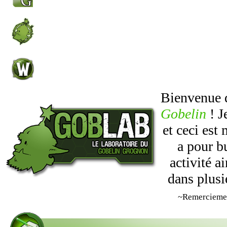
Bienvenue
Gobelin
! J
et ceci est
a pour b
activité 
dans plusi
~Remercieme