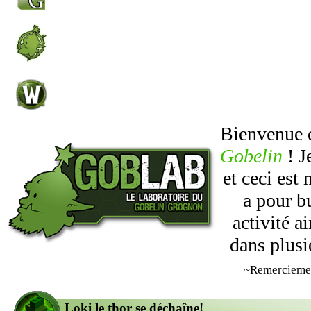
Bienvenue
Gobelin
! J
et ceci est
a pour b
activité 
dans plusi
~Remercieme
Loki le thor se déchaîne!