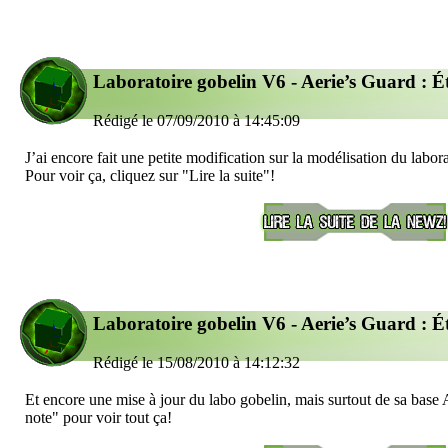
Laboratoire gobelin V6 - Aerie’s Guard : É
Rédigé le 07/09/2010 à 14:45:09
J’ai encore fait une petite modification sur la modélisation du labor
Pour voir ça, cliquez sur "Lire la suite"!
Laboratoire gobelin V6 - Aerie’s Guard : É
Rédigé le 15/08/2010 à 14:12:32
Et encore une mise à jour du labo gobelin, mais surtout de sa base 
note" pour voir tout ça!