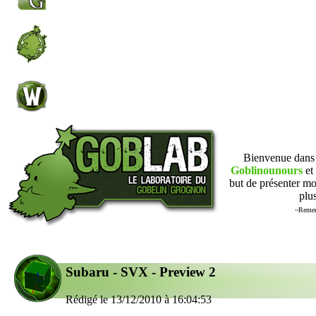
Bienvenue dan
Goblinounours
et 
but de présenter mo
plus
~Remer
Subaru - SVX - Preview 2
Rédigé le 13/12/2010 à 16:04:53