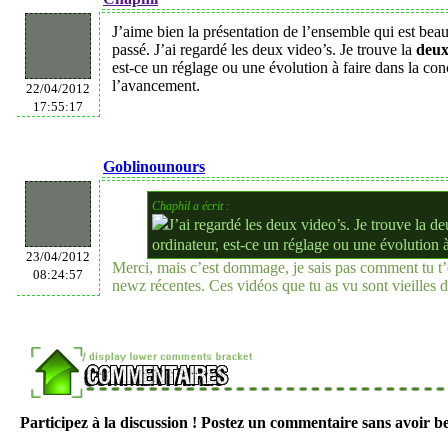
J’aime bien la présentation de l’ensemble qui est bea
passé. J’ai regardé les deux video’s. Je trouve la
deux
est-ce un réglage ou une évolution à faire dans la co
l’avancement.
22/04/2012
17:55:17
Goblinounours
Chaphil a écrit :
J’ai regardé les deux video’s. Je trouve la 
ordinateur, est-ce un réglage ou une évolution à
23/04/2012
Merci, mais c’est dommage, je sais pas comment tu t’e
08:24:57
newz récentes. Ces vidéos que tu as vu sont vieilles
Participez à la discussion ! Postez un commentaire sans avoir be