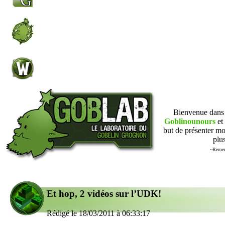
Bienvenue dan
Goblinounours
et 
but de présenter mo
plus
~Remer
Et hop, 2 vidéos sur l’UDK!
Rédigé le 18/03/2011 à 06:33:17