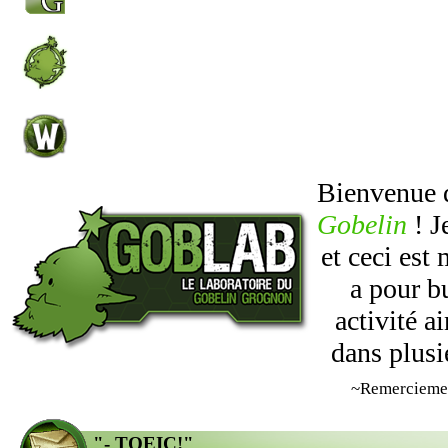
Bienvenue
Gobelin
! J
et ceci est
a pour b
activité 
dans plusi
~Remercieme
"- TOEIC!"