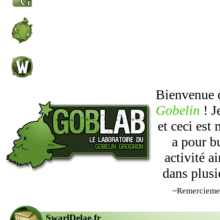
Bienvenue
Gobelin
! J
et ceci est
a pour b
activité 
dans plusi
~Remercieme
SwarlDelae.fr