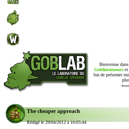
Bienvenue dan
Goblinounours
et 
but de présenter mo
plus
~Remer
The cheaper approach
Rédigé le 29/04/2012 à 16:05:44