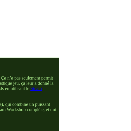
. Ça n’a pas seulement permit
stique jeu, ça leur a donné la
ds en utilisant le
Steam
Pe), qui combine un puissant
Steam Workshop complète, et qui