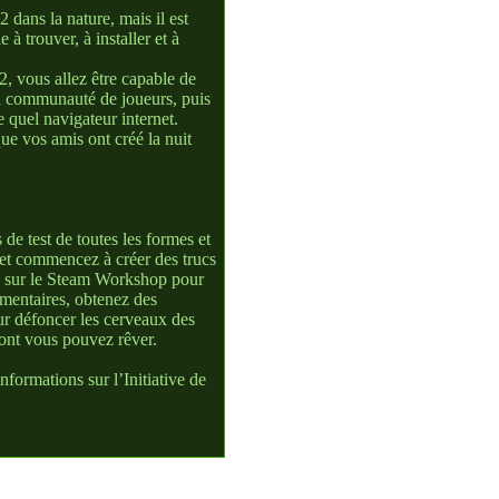
2 dans la nature, mais il est
 à trouver, à installer et à
, vous allez être capable de
 la communauté de joueurs, puis
e quel navigateur internet.
ue vos amis ont créé la nuit
e test de toutes les formes et
s et commencez à créer des trucs
le sur le Steam Workshop pour
mentaires, obtenez des
ur défoncer les cerveaux des
ont vous pouvez rêver.
formations sur l’Initiative de