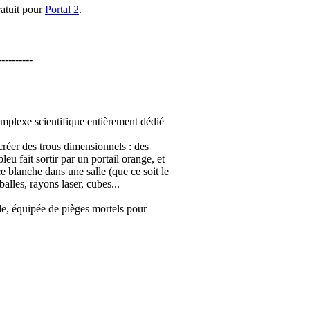
atuit pour
Portal 2
.
----------
mplexe scientifique entièrement dédié
créer des trous dimensionnels : des
leu fait sortir par un portail orange, et
e blanche dans une salle (que ce soit le
balles, rayons laser, cubes...
le, équipée de pièges mortels pour