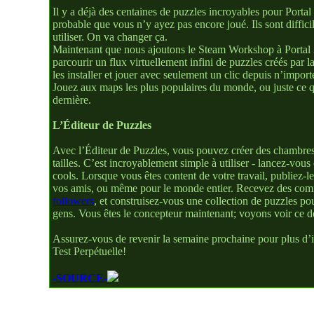
Il y a déjà des centaines de puzzles incroyables pour Portal 
probable que vous n’y ayez pas encore joué. Ils sont difficile
utiliser. On va changer ça.
Maintenant que nous ajoutons le Steam Workshop à Portal 2
parcourir un flux virtuellement infini de puzzles créés par
les installer et jouer avec seulement un clic depuis n’import
Jouez aux maps les plus populaires du monde, ou juste ce q
dernière.
L’Éditeur de Puzzles
Avec l’Éditeur de Puzzles, vous pouvez créer des chambres d
tailles. C’est incroyablement simple à utiliser - lancez-vou
cools. Lorsque vous êtes content de votre travail, publiez-
vos amis, ou même pour le monde entier. Recevez des com
followers
, et construisez-vous une collection de puzzles po
gens. Vous êtes le concepteur maintenant; voyons voir ce d
Assurez-vous de revenir la semaine prochaine pour plus d’in
Test Perpétuelle!
-SOURCE-