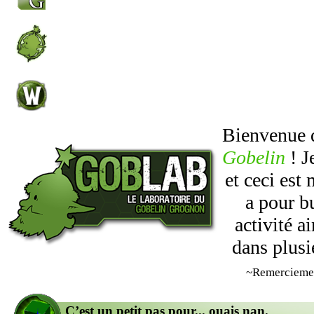
Bienvenue
Gobelin
! J
et ceci est
a pour b
activité 
dans plusi
~Remercieme
C’est un petit pas pour... ouais nan.