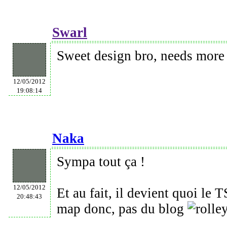
Swarl
Sweet design bro, needs more 
12/05/2012
19:08:14
Naka
Sympa tout ça !
12/05/2012
Et au fait, il devient quoi le 
20:48:43
map donc, pas du blog