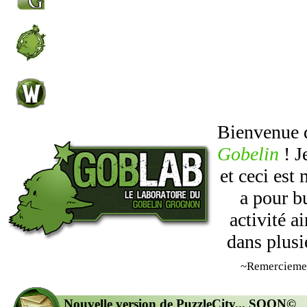
Bienvenue
Gobelin
! J
et ceci est
a pour b
activité 
dans plusi
~Remercieme
Nouvelle version de PuzzleCity... SOON©