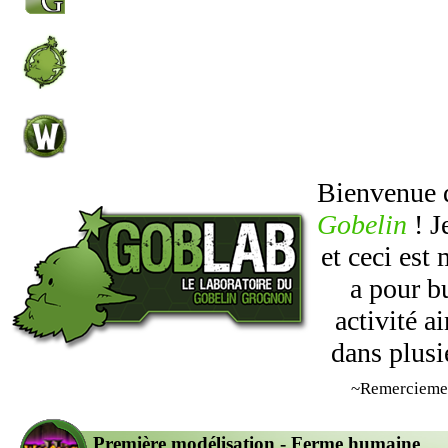
Bienvenue
Gobelin
! J
et ceci est
a pour b
activité 
dans plusi
~Remercieme
Première modélisation - Ferme humaine