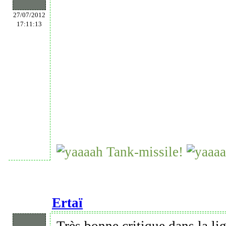
27/07/2012
17:11:13
Tank-missile!
Ertaï