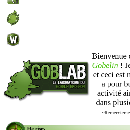
Bienvenue
Gobelin
! J
et ceci est
a pour b
activité 
dans plusi
~Remercieme
He rises