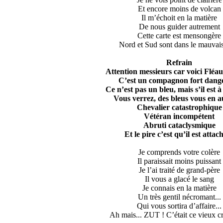
Et encore moins de volcan
Il m’échoit en la matière
De nous guider autrement
Cette carte est mensongère
Nord et Sud sont dans le mauvai
Refrain
Attention messieurs car voici Fléau
C’est un compagnon fort dang
Ce n’est pas un bleu, mais s’il est à
Vous verrez, des bleus vous en au
Chevalier catastrophique
Vétéran incompétent
Abruti cataclysmique
Et le pire c’est qu’il est attac
Je comprends votre colère
Il paraissait moins puissant
Je l’ai traité de grand-père
Il vous a glacé le sang
Je connais en la matière
Un très gentil nécromant...
Qui vous sortira d’affaire...
Ah mais... ZUT ! C’était ce vieux cr