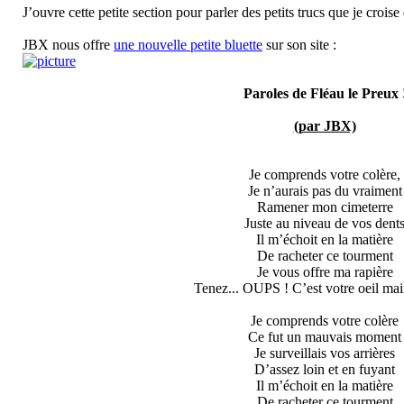
J’ouvre cette petite section pour parler des petits trucs que je croise 
JBX nous offre
une nouvelle petite bluette
sur son site :
Paroles de Fléau le Preux 
(par JBX)
Je comprends votre colère,
Je n’aurais pas du vraiment
Ramener mon cimeterre
Juste au niveau de vos dent
Il m’échoit en la matière
De racheter ce tourment
Je vous offre ma rapière
Tenez... OUPS ! C’est votre oeil mai
Je comprends votre colère
Ce fut un mauvais moment
Je surveillais vos arrières
D’assez loin et en fuyant
Il m’échoit en la matière
De racheter ce tourment