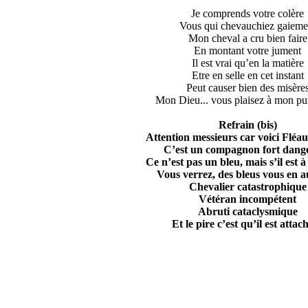
Je comprends votre colère
Vous qui chevauchiez gaieme
Mon cheval a cru bien faire
En montant votre jument
Il est vrai qu’en la matière
Etre en selle en cet instant
Peut causer bien des misère
Mon Dieu... vous plaisez à mon pu
Refrain (bis)
Attention messieurs car voici Fléau
C’est un compagnon fort dang
Ce n’est pas un bleu, mais s’il est à
Vous verrez, des bleus vous en au
Chevalier catastrophique
Vétéran incompétent
Abruti cataclysmique
Et le pire c’est qu’il est attac