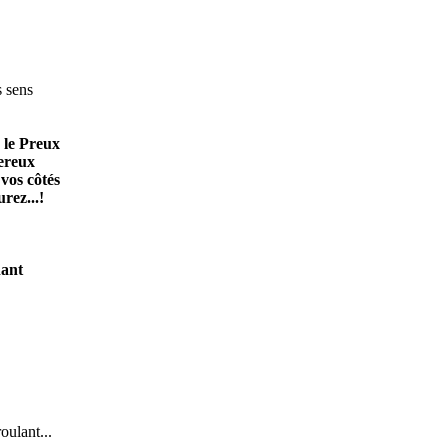
s sens
 le Preux
ereux
 vos côtés
rez...!
hant
oulant...