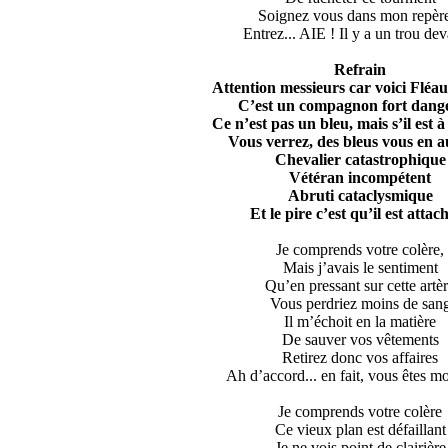
Soignez vous dans mon repère
Entrez... AIE ! Il y a un trou dev
Refrain
Attention messieurs car voici Fléau
C’est un compagnon fort dang
Ce n’est pas un bleu, mais s’il est à
Vous verrez, des bleus vous en au
Chevalier catastrophique
Vétéran incompétent
Abruti cataclysmique
Et le pire c’est qu’il est attac
Je comprends votre colère,
Mais j’avais le sentiment
Qu’en pressant sur cette artè
Vous perdriez moins de san
Il m’échoit en la matière
De sauver vos vêtements
Retirez donc vos affaires
Ah d’accord... en fait, vous êtes mo
Je comprends votre colère
Ce vieux plan est défaillant
Je ne vois point de clairière