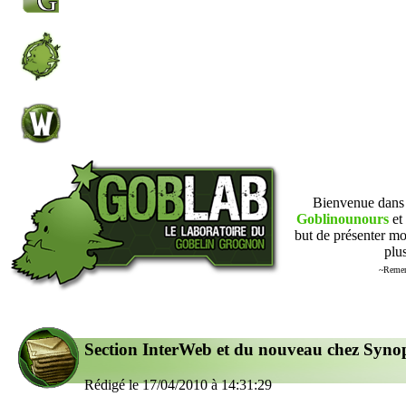
Bienvenue dan
Goblinounours
et 
but de présenter mo
plus
~Remer
Section InterWeb et du nouveau chez Syno
Rédigé le 17/04/2010 à 14:31:29