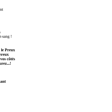
nt
s
r-sang !
 le Preux
ereux
 vos côtés
rez...!
hant