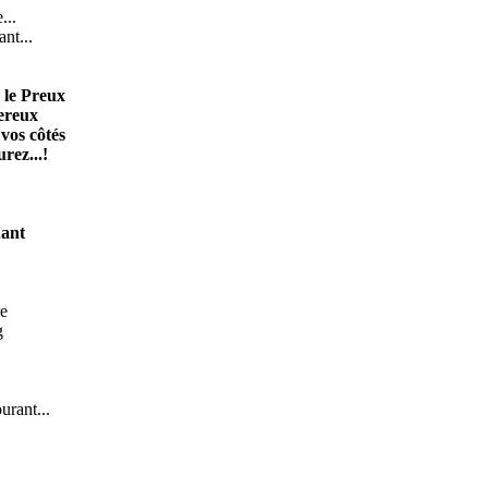
...
ant...
 le Preux
ereux
 vos côtés
rez...!
hant
re
g
urant...