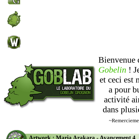
Bienvenue
Gobelin
! J
et ceci est
a pour b
activité 
dans plusi
~Remercieme
Artwork : Maria Arakara - Avancement 4