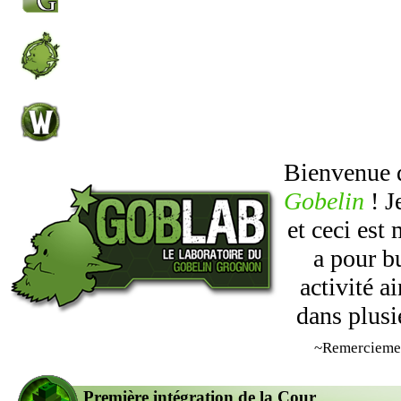
Bienvenue
Gobelin
! J
et ceci est
a pour b
activité 
dans plusi
~Remercieme
Première intégration de la Cour