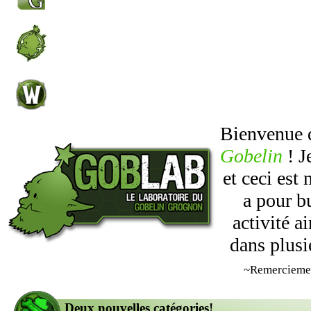
Bienvenue
Gobelin
! J
et ceci est
a pour b
activité 
dans plusi
~Remercieme
Deux nouvelles catégories!