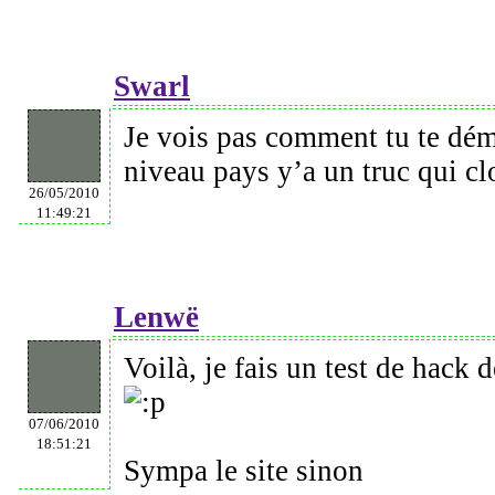
Swarl
Je vois pas comment tu te dém
niveau pays y’a un truc qui c
26/05/2010
11:49:21
Lenwë
Voilà, je fais un test de hack 
07/06/2010
18:51:21
Sympa le site sinon