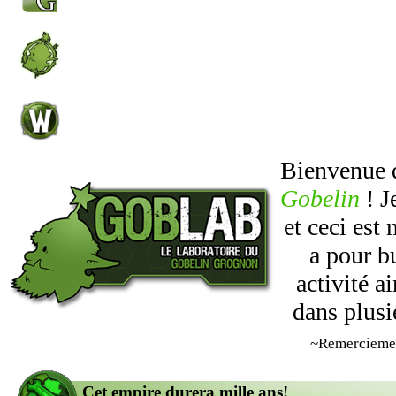
Bienvenue
Gobelin
! J
et ceci est
a pour b
activité 
dans plusi
~Remercieme
Cet empire durera mille ans!