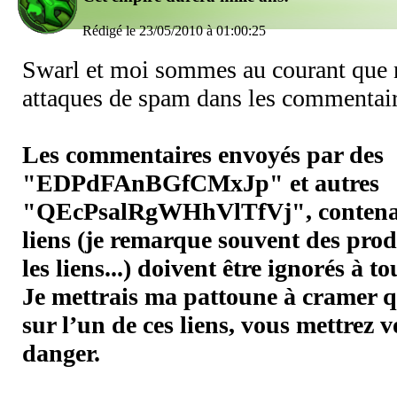
Rédigé le 23/05/2010 à 01:00:25
Swarl et moi sommes au courant que 
attaques de spam dans les commentair
Les commentaires envoyés par des
"EDPdFAnBGfCMxJp" et autres
"QEcPsalRgWHhVlTfVj", contena
liens (je remarque souvent des pro
les liens...) doivent être ignorés à to
Je mettrais ma pattoune à cramer q
sur l’un de ces liens, vous mettrez 
danger.