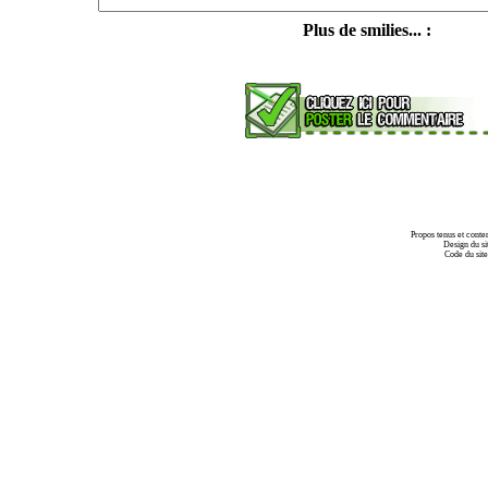
Plus de smilies... :
Propos tenus et conte
Design du si
Code du sit