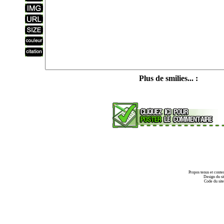
Plus de smilies... :
Propos tenus et conte
Design du si
Code du sit