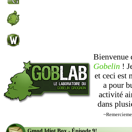
Bienvenue
Gobelin
! J
et ceci est
a pour b
activité 
dans plusi
~Remercieme
Gmod Idiot Box - Épisode 9!