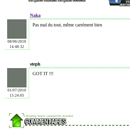
Naka
Pas mal du tout, même carrément bien
08/06/2010
14:48:32
steph
GOT IT
!!!
01/07/2010
15:24:05