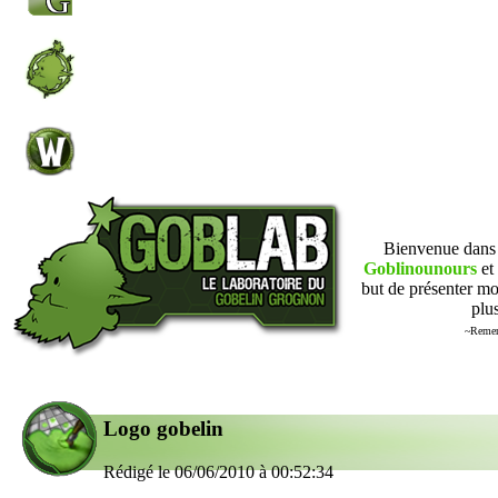
Bienvenue dan
Goblinounours
et 
but de présenter mo
plus
~Remer
Logo gobelin
Rédigé le 06/06/2010 à 00:52:34