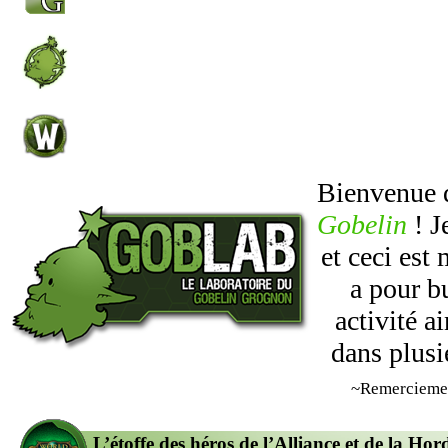
Bienvenue
Gobelin
! J
et ceci est
a pour b
activité 
dans plusi
~Remercieme
L’étoffe des héros de l’Alliance et de la Hor