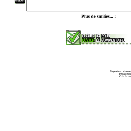
Plus de smilies... :
Propos tenus et conte
Design du si
Code du sit