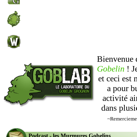
Bienvenue
Gobelin
! J
et ceci est
a pour b
activité 
dans plusi
~Remercieme
Podcast - les Murmures Gobelins