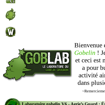
Bienvenue
Gobelin
! J
et ceci est
a pour b
activité 
dans plusi
~Remercieme
Laboratoire gobelin V6 - Aerie’s Guard : É