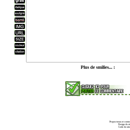
Plus de smilies... :
Propos tenus et conte
Design du si
Code du sit