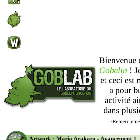
Bienvenue
Gobelin
! J
et ceci est
a pour b
activité 
dans plusi
~Remercieme
Artwork : Maria Arakara - Avancement 1