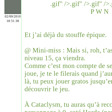
.gif" />
.gif" />
.gif" />
.
P W N
02/09/2010
18:51:38
Et j’ai déjà du stouffe épique.
@ Mini-miss : Mais si, roh, t’a
niveau 15, ça viendra.
Comme c’est mon compte de sec
joue, je te le filerais quand j’a
là, tu peux jouer gratos jusqu’
découvrir le jeu.
À Cataclysm, tu auras qu’à re