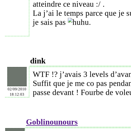
atteindre ce niveau :/ .
La j’ai le temps parce que je s
je sais pas
.
dink
WTF !? j’avais 3 levels d’ava
Suffit que je me co pas pendan
02/09/2010
passe devant ! Fourbe de voleu
18:12:03
Goblinounours