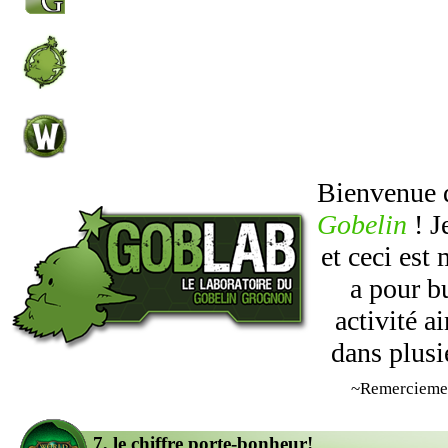
Bienvenue
Gobelin
! J
et ceci est
a pour b
activité 
dans plusi
~Remercieme
7, le chiffre porte-bonheur!