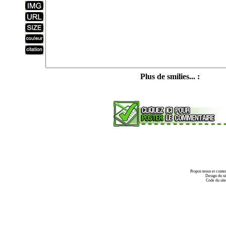
Plus de smilies... :
Propos tenus et conte
Design du si
Code du sit