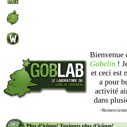
Bienvenue
Gobelin
! J
et ceci est
a pour b
activité 
dans plusi
~Remercieme
Plus d’icônes! Toujours plus d’icônes!