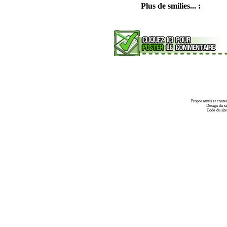
Plus de smilies... :
Propos tenus et conte
Design du si
Code du sit