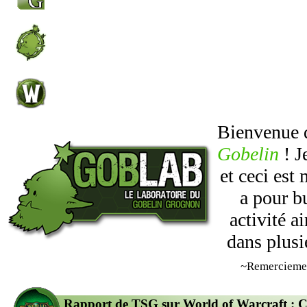
Bienvenue
Gobelin
! J
et ceci est
a pour b
activité 
dans plusi
~Remercieme
Rapport de TSG sur World of Warcraft : 