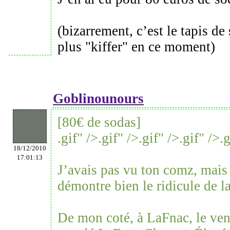
(bizarrement, c’est le tapis de 
plus "kiffer" en ce moment)
Goblinounours
[80€ de sodas]
.gif" />
.gif" />
.gif" />
.gif" />
.g
18/12/2010
17:01:13
J’avais pas vu ton comz, mais
démontre bien le ridicule de la
De mon coté, à LaFnac, le ven