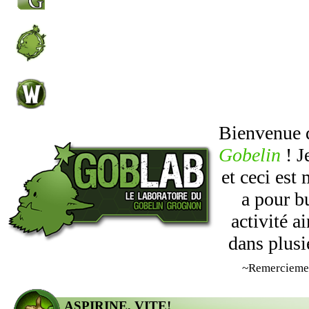
Bienvenue
Gobelin
! J
et ceci est
a pour b
activité 
dans plusi
~Remercieme
ASPIRINE, VITE!