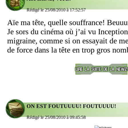
Rédigé le 25/08/2010 à 17:52:57
Aïe ma tête, quelle souffrance! Beu
Je sors du cinéma où j’ai vu Inception
migraine, comme si on essayait de me f
de force dans la tête en trop gros no
ON EST FOUTUUUU! FOUTUUUU!
Rédigé le 25/08/2010 à 09:45:58