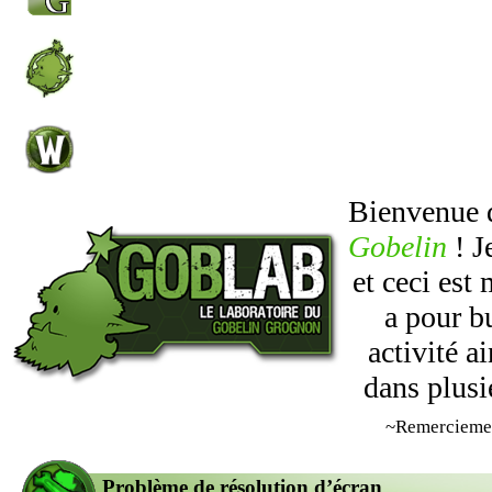
Bienvenue
Gobelin
! J
et ceci est
a pour b
activité 
dans plusi
~Remercieme
Problème de résolution d’écran