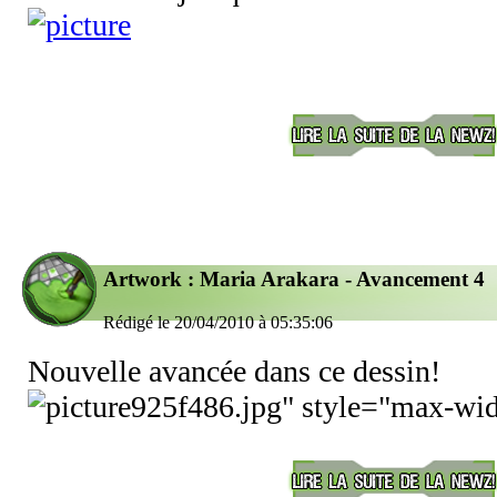
Artwork : Maria Arakara - Avancement 4
Rédigé le 20/04/2010 à 05:35:06
Nouvelle avancée dans ce dessin!
925f486.jpg" style="max-wid