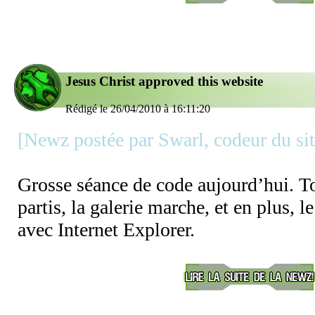
Jesus Christ approved this website
Rédigé le 26/04/2010 à 16:11:20
[Newz postée par Swarl, codeur du sit
Grosse séance de code aujourd’hui. T
partis, la galerie marche, et en plus, l
avec Internet Explorer.