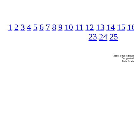
1
2
3
4
5
6
7
8
9
10
11
12
13
14
15
1
23
24
25
Propos tenus et conte
Design du si
Code du sit