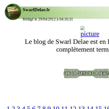
SwarlDelae.fr
Rédigé le 29/04/2012 à 04:16:31
Le blog de Swarl Delae est en 
complètement term
1
2
3
4
5
6
7
8
9
10
11
12
13
14
15
1