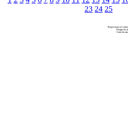
23
24
25
Propos tenus et conte
Design du si
Code du sit