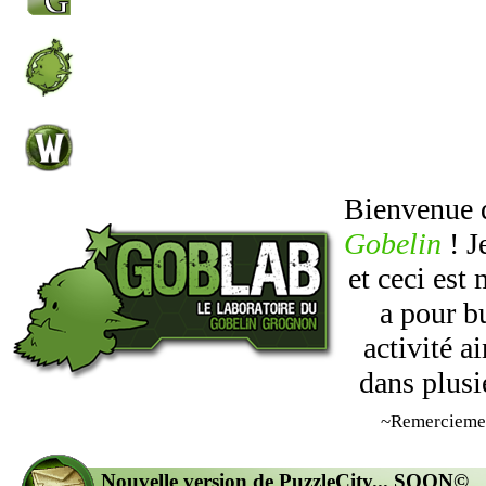
Bienvenue
Gobelin
! J
et ceci est
a pour b
activité 
dans plusi
~Remercieme
Nouvelle version de PuzzleCity... SOON©