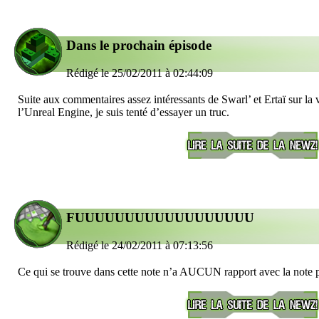
Dans le prochain épisode
Rédigé le 25/02/2011 à 02:44:09
Suite aux commentaires assez intéressants de Swarl’ et Ertaï sur 
l’Unreal Engine, je suis tenté d’essayer un truc.
FUUUUUUUUUUUUUUUUUU
Rédigé le 24/02/2011 à 07:13:56
Ce qui se trouve dans cette note n’a AUCUN rapport avec la note 