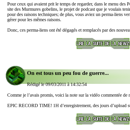
Pour ceux qui avaient prit le temps de regarder, dans le menu des P
site des Murmures gobelins, le projet de podcast que je voulais tenir
pour des raisons techniques; de plus, vous aviez un perma-liens vers
gérer pour les mêmes raisons.
Donc, ces perma-liens ont été dégagés et remplacés par des nouvea
On est tous un peu fou de guerre...
Rédigé le 09/03/2011 à 14:32:54
Comme je l’avais promis, voici la note sur la vidéo commentée de
EPIC RECORD TIME! 1H d’enregistrement, des jours d’upload s