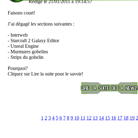
Rédigé le 21/01/2011 à 19:14:57
Faisons court!
J’ai dégagé les sections suivantes :
- Interweb
- Starcraft 2 Galaxy Editor
- Unreal Engine
- Murmures gobelins
- Strips du gobelin
Pourquoi?
Cliquez sur Lire la suite pour le savoir!
1
2
3
4
5
6
7
8
9
10
11
12
13
14
15
16
17
18
19