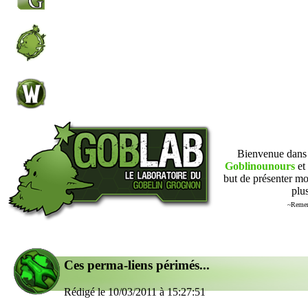
Bienvenue dan
Goblinounours
et 
but de présenter mo
plus
~Remer
Ces perma-liens périmés...
Rédigé le 10/03/2011 à 15:27:51