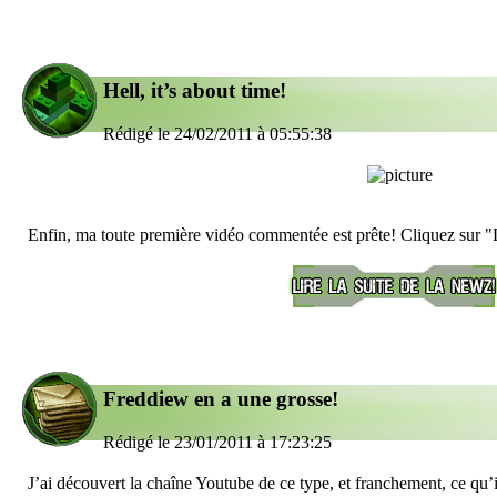
Hell, it’s about time!
Rédigé le 24/02/2011 à 05:55:38
Enfin, ma toute première vidéo commentée est prête! Cliquez sur "Li
Freddiew en a une grosse!
Rédigé le 23/01/2011 à 17:23:25
J’ai découvert la chaîne Youtube de ce type, et franchement, ce qu