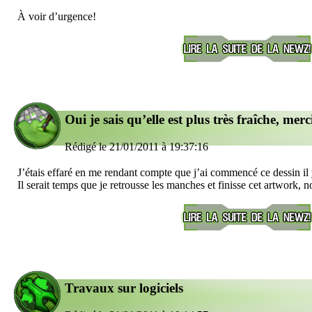
À voir d’urgence!
Oui je sais qu’elle est plus très fraîche, merci
Rédigé le 21/01/2011 à 19:37:16
J’étais effaré en me rendant compte que j’ai commencé ce dessin il 
Il serait temps que je retrousse les manches et finisse cet artwork, 
Travaux sur logiciels