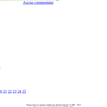
Aucun commentaire
20
21
22
23
24
25
Propos tenus et contenus réalisés par Quentin Charton, © 1987 - 2013