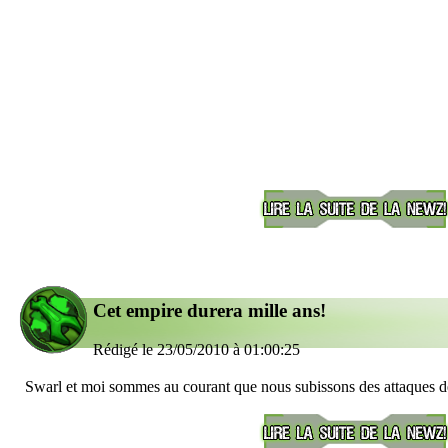
Cet empire durera mille ans!
Rédigé le 23/05/2010 à 01:00:25
Swarl et moi sommes au courant que nous subissons des attaques 