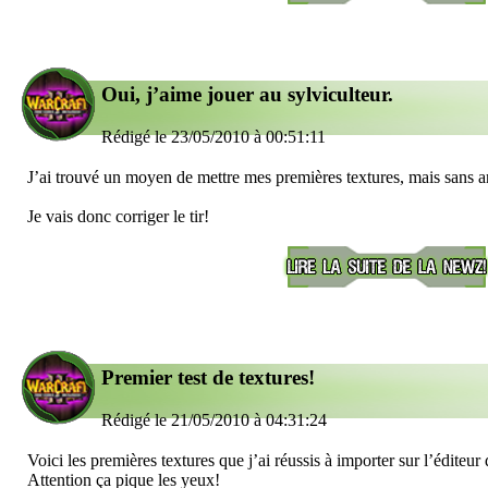
Oui, j’aime jouer au sylviculteur.
Rédigé le 23/05/2010 à 00:51:11
J’ai trouvé un moyen de mettre mes premières textures, mais sans ar
Je vais donc corriger le tir!
Premier test de textures!
Rédigé le 21/05/2010 à 04:31:24
Voici les premières textures que j’ai réussis à importer sur l’éditeur 
Attention ça pique les yeux!