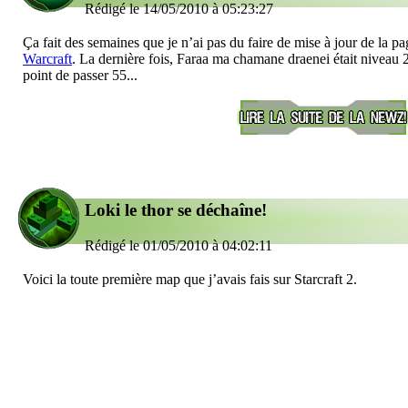
Rédigé le 14/05/2010 à 05:23:27
Ça fait des semaines que je n’ai pas du faire de mise à jour de la p
Warcraft
. La dernière fois, Faraa ma chamane draenei était niveau 2
point de passer 55...
Loki le thor se déchaîne!
Rédigé le 01/05/2010 à 04:02:11
Voici la toute première map que j’avais fais sur Starcraft 2.