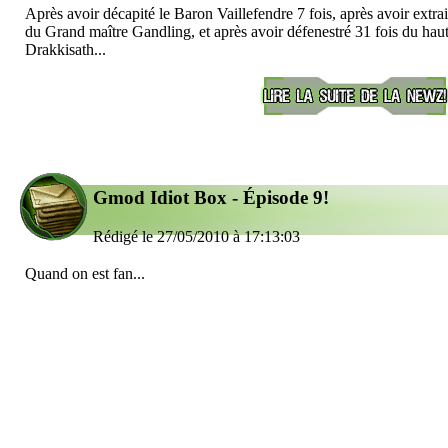
Après avoir décapité le Baron Vaillefendre 7 fois, après avoir extrai
du Grand maître Gandling, et après avoir défenestré 31 fois du hau
Drakkisath...
Gmod Idiot Box - Épisode 9!
Rédigé le 27/05/2010 à 17:13:03
Quand on est fan...