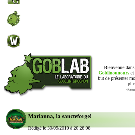
Bienvenue dan
Goblinounours
et 
but de présenter mo
plus
~Remer
Marianna, la sancteforge!
Rédigé le 30/05/2010 à 20:28:08